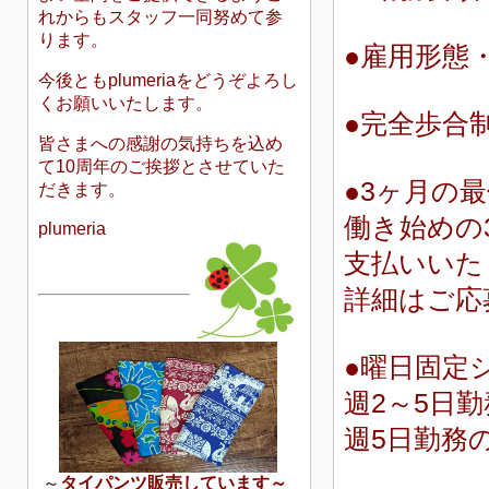
れからもスタッフ一同努めて参
ります。
●
雇用形態
今後ともplumeriaをどうぞよろし
くお願いいたします。
●完全歩合制
皆さまへの感謝の気持ちを込め
て10周年のご挨拶とさせていた
●3ヶ月の
だきます。
働き始めの
plumeria
支払
いいた
詳細はご応
●曜日固定
週2～5日
週5日勤務
～
タイパンツ販売しています～