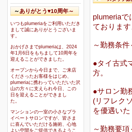
～
ありがとう♥10周年～
plumer
いつもplumeriaをご利用いただき
ております
まして誠にありがとうございま
す。
～勤務条件
おかげさまでplumeriaは、2024
年1月6日をもちまして10周年を
迎えることができました。
●タイ古式
オープンから今日まで、ご来店
方。
くださったお客様をはじめ、
plumeriaに携わっていただいた沢
山の方々に支えられ今日、この
●サロン勤
日を迎えることができまし
(
リフレク
た。
を優遇いた
マンションの一室の小さなプラ
イベートサロンですが、皆さま
に喜んでいただける施術、心地
～勤務要項
よい空間をご提供できるようこ