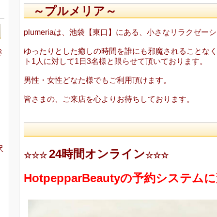
～プルメリア～
plumeriaは、池袋【東口】にある、小さなリラクゼー
ゆったりとした癒しの時間を誰にも邪魔されることな
き
ト1人に対して1日3名様と限らせて頂いております。
男性・女性どなた様でもご利用
頂けます。
皆さまの、ご来店を心よりお待ちしております。
沢
24時間オンライン
☆☆☆
☆☆☆
HotpepparBeautyの予約システ