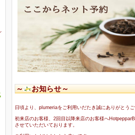
し
～
お知らせ～
日頃より、plumeriaをご利用いだたき誠にありがとう
初来店のお客様、2回目以降来店のお客様へHotpepparBe
させていただいております。